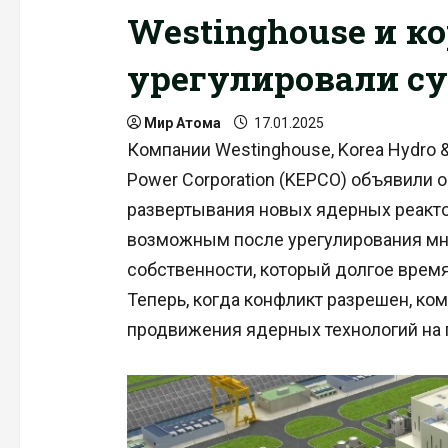
Westinghouse и к
урегулировали с
Мир Атома
17.01.2025
Компании Westinghouse, Korea Hydro & 
Power Corporation (KEPCO) объявили 
развертывания новых ядерных реакто
возможным после урегулирования мно
собственности, который долгое время
Теперь, когда конфликт разрешен, ко
продвижения ядерных технологий на 