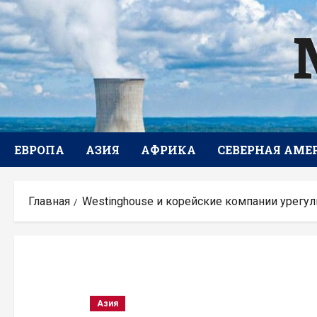
Перейти
к
содержимому
ЕВРОПА
АЗИЯ
АФРИКА
СЕВЕРНАЯ АМЕ
Главная
Westinghouse и корейские компании урегу
Азия