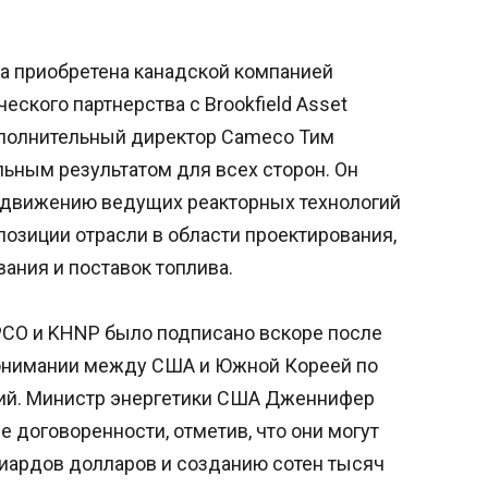
ла приобретена канадской компанией
еского партнерства с Brookfield Asset
сполнительный директор Cameco Тим
ьным результатом для всех сторон. Он
родвижению ведущих реакторных технологий
позиции отрасли в области проектирования,
ания и поставок топлива.
PCO и KHNP было подписано вскоре после
онимании между США и Южной Кореей по
гий. Министр энергетики США Дженнифер
 договоренности, отметив, что они могут
лиардов долларов и созданию сотен тысяч