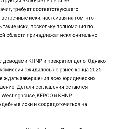
струкция включает в себя ее
начит, требует соответствующего
встречные иски, настаивая на том, что
ь такие иски, поскольку полномочия по
ой области принадлежат исключительно
 с доводами KHNP и прекратил дело. Однако
комиссии ожидалось не ранее конца 2025
 не ждать завершения всех юридических
шение. Детали соглашения остаются
о Westinghouse, KEPCO и KHNP
удебные иски и сосредоточиться на