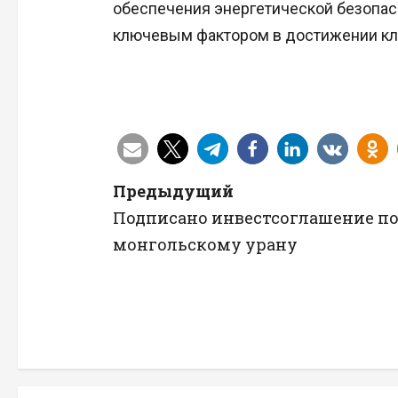
обеспечения энергетической безопас
ключевым фактором в достижении кли
Н
Предыдущий
Подписано инвестсоглашение п
а
монгольскому урану
в
и
г
а