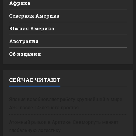
Африка
Северная Америка
Южная Америка
Австралия
Об издании
СЕЙЧАС ЧИТАЮТ
Япония возобновляет работу крупнейшей в мире
АЭС после 14-летнего простоя
Атомный рывок в Арктике: Севморпуть меняет
глобальную логистику