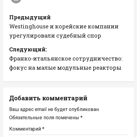
Н
Предыдущий
а
Westinghouse и корейские компании
урегулировали судебный спор
в
Следующий:
и
Франко-итальянское сотрудничество:
г
фокус на малые модульные реакторы
а
ц
Добавить комментарий
и
Ваш адрес email не будет опубликован.
я
Обязательные поля помечены
*
п
Комментарий
*