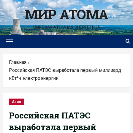
Перейти
МИР АТОМА
к
содержимому
МИРОВАЯ АТОМНАЯ ЭНЕРГЕТИКА
Основное
меню
Главная
Российская ПАТЭС выработала первый миллиард
кВт*ч электроэнергии
Азия
Российская ПАТЭС
выработала первый