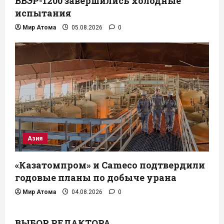
ВВЭР-1200 завершились холодные
испытания
Мир Атома
05.08.2026
0
Азия
«Казатомпром» и Cameco подтвердили
годовые планы по добыче урана
Мир Атома
04.08.2026
0
ВЫБОР РЕДАКТОРА