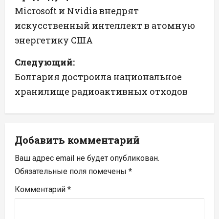
а
Microsoft и Nvidia внедрят
искусственный интеллект в атомную
в
энергетику США
и
Следующий:
г
Болгария достроила национальное
а
хранилище радиоактивных отходов
ц
и
Добавить комментарий
я
Ваш адрес email не будет опубликован.
п
Обязательные поля помечены
*
Комментарий
*
о
з