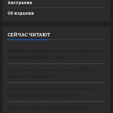
Австралия
Об издании
СЕЙЧАС ЧИТАЮТ
Малайзия возвращается к атомной энергетике для
обеспечения будущего страны
Phoenix Manufacture запустит реактор XAMR в
массовое производство
Селлафилд: контракт на $6 млрд для очистки
ядерного наследия Великобритании
Новый этап демонтажа АЭС Брокдорф: 99%