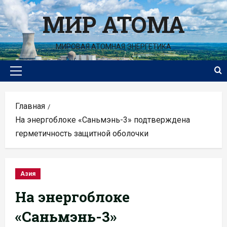
Перейти
МИР АТОМА
к
содержимому
МИРОВАЯ АТОМНАЯ ЭНЕРГЕТИКА
Основное
меню
Главная
На энергоблоке «Саньмэнь-3» подтверждена
герметичность защитной оболочки
Азия
На энергоблоке
«Саньмэнь-3»