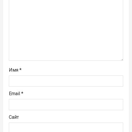
а
п
и
с
я
м
Имя
*
Email
*
Сайт