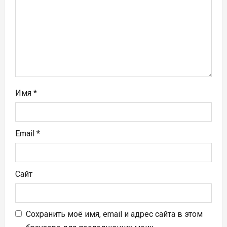
а
п
и
с
я
Имя
*
м
Email
*
Сайт
Сохранить моё имя, email и адрес сайта в этом