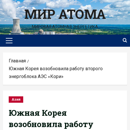
Перейти
МИР АТОМА
к
содержимому
МИРОВАЯ АТОМНАЯ ЭНЕРГЕТИКА
Основное
меню
Главная
Южная Корея возобновила работу второго
энергоблока АЭС «Кори»
Азия
Южная Корея
возобновила работу