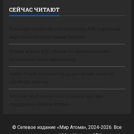
СЕЙЧАС ЧИТАЮТ
Румыния одобрила строительство АЭС с малыми
модульными реакторами NuScale
Вторая жизнь АЭС «Атуча-1»: модернизация
выполнена почти наполовину
Kairos Power ускоряет будущее атома: реактор
строят по-новому
Эстония приближается к атомной эре при
поддержке Южной Кореи
© Сетевое издание «Мир Атома», 2024-2026. Все