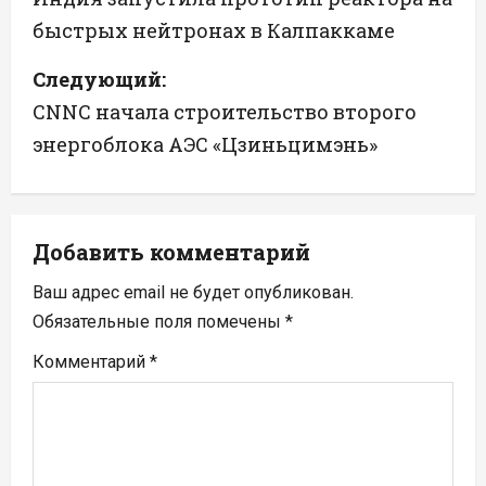
быстрых нейтронах в Калпаккаме
в
Следующий:
и
CNNC начала строительство второго
г
энергоблока АЭС «Цзиньцимэнь»
а
ц
Добавить комментарий
и
Ваш адрес email не будет опубликован.
я
Обязательные поля помечены
*
п
Комментарий
*
о
з