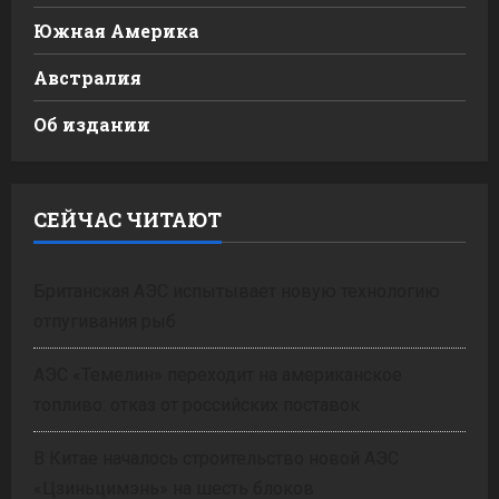
Южная Америка
Австралия
Об издании
СЕЙЧАС ЧИТАЮТ
Британская АЭС испытывает новую технологию
отпугивания рыб
АЭС «Темелин» переходит на американское
топливо: отказ от российских поставок
В Китае началось строительство новой АЭС
«Цзиньцимэнь» на шесть блоков