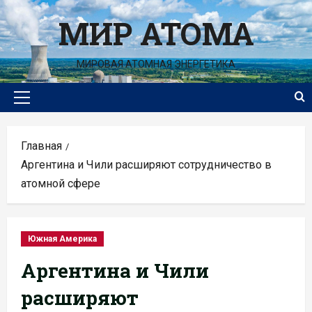
Перейти
МИР АТОМА
к
содержимому
МИРОВАЯ АТОМНАЯ ЭНЕРГЕТИКА
Основное
меню
Главная
Аргентина и Чили расширяют сотрудничество в
атомной сфере
Южная Америка
Аргентина и Чили
расширяют