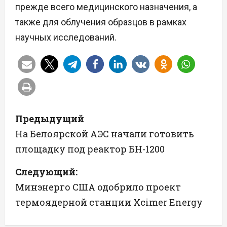
прежде всего медицинского назначения, а
также для облучения образцов в рамках
научных исследований.
Н
Предыдущий
а
На Белоярской АЭС начали готовить
площадку под реактор БН-1200
в
Следующий:
и
Минэнерго США одобрило проект
г
термоядерной станции Xcimer Energy
а