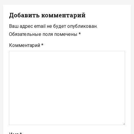
ц
Добавить комментарий
и
Ваш адрес email не будет опубликован.
я
Обязательные поля помечены
*
п
Комментарий
*
о
з
а
п
и
с
я