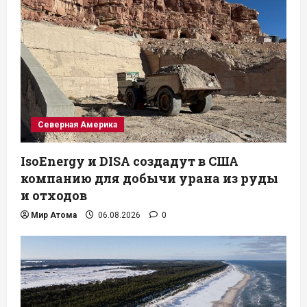
Северная Америка
IsoEnergy и DISA создадут в США
компанию для добычи урана из руды
и отходов
Мир Атома
06.08.2026
0