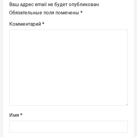
п
Ваш адрес email не будет опубликован.
Обязательные поля помечены
*
о
Комментарий
*
з
а
п
и
с
я
м
Имя
*