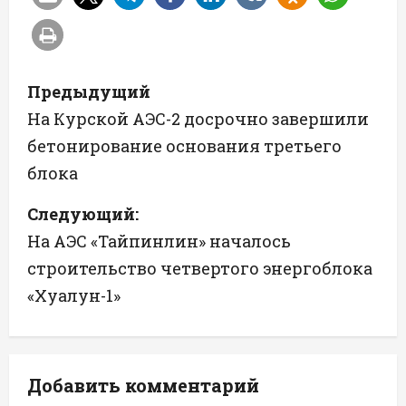
Н
Предыдущий
а
На Курской АЭС-2 досрочно завершили
бетонирование основания третьего
в
блока
и
Следующий:
г
На АЭС «Тайпинлин» началось
а
строительство четвертого энергоблока
«Хуалун-1»
ц
и
я
Добавить комментарий