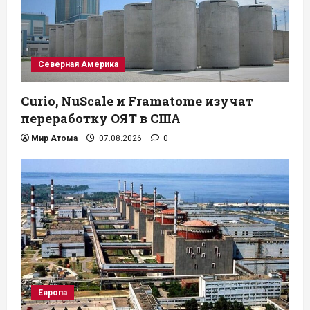
Северная Америка
Curio, NuScale и Framatome изучат
переработку ОЯТ в США
Мир Атома
07.08.2026
0
Европа