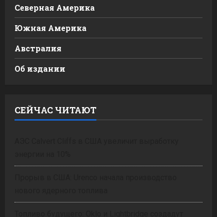
Северная Америка
Южная Америка
Австралия
Об издании
СЕЙЧАС ЧИТАЮТ
АЭС Calvert Cliffs в США увеличит выработку
энергии на 10%
Прорыв в США: Urenco начала производство
нового ядерного топлива
Топливо будущего: Oklo и Lightbridge создадут