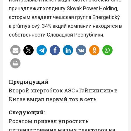
принадлежит холдингу Slovak Power Holding,
которым владеет чешская группа Energetický
a průmyslový. 34% акций компании находятся в
собственности Словацкой Республики.
Н
Предыдущий
а
Второй энергоблок АЭС «Тайпинлин» в
Китае выдал первый ток в сеть
в
Следующий:
и
Росатом призвал упростить
г
лицензирование малых реакторов на