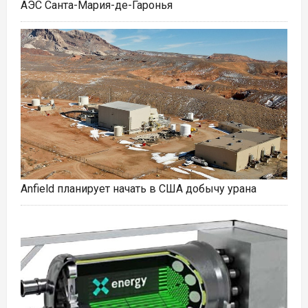
АЭС Санта-Мария-де-Гаронья
Anfield планирует начать в США добычу урана