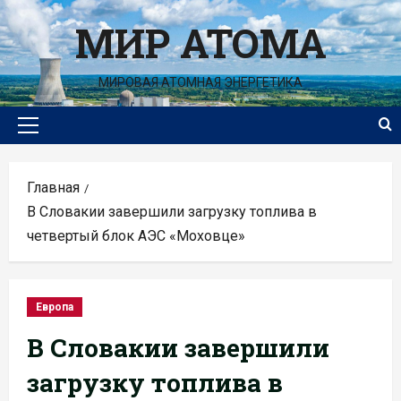
Перейти
МИР АТОМА
к
содержимому
МИРОВАЯ АТОМНАЯ ЭНЕРГЕТИКА
Основное
меню
Главная
В Словакии завершили загрузку топлива в
четвертый блок АЭС «Моховце»
Европа
В Словакии завершили
загрузку топлива в