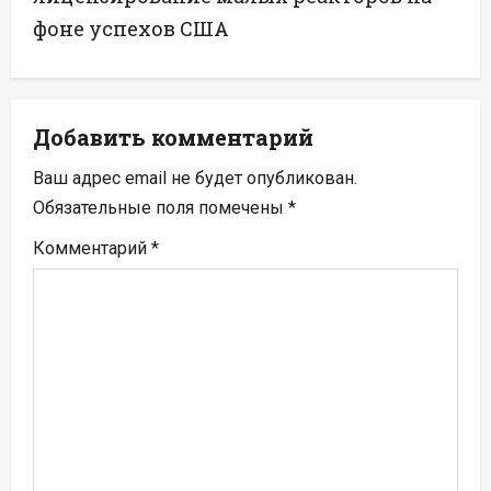
а
фоне успехов США
ц
и
Добавить комментарий
я
Ваш адрес email не будет опубликован.
п
Обязательные поля помечены
*
Комментарий
*
о
з
а
п
и