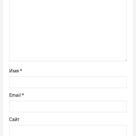
а
п
и
с
я
м
Имя
*
Email
*
Сайт