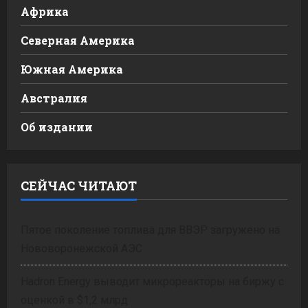
Африка
Северная Америка
Южная Америка
Австралия
Об издании
СЕЙЧАС ЧИТАЮТ
Пятое поколение топлива для ВВЭР загружено на
Нововоронежской АЭС
Hadron Energy выводит микрореакторы на биржу с
оценкой в $1,2 млрд