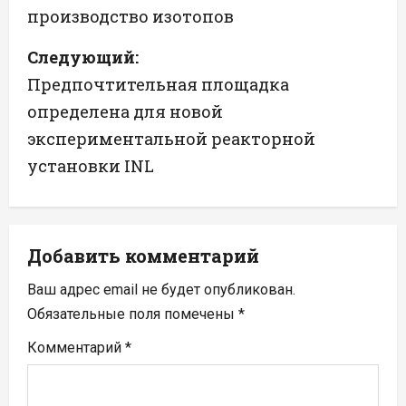
производство изотопов
в
Следующий:
и
Предпочтительная площадка
г
определена для новой
а
экспериментальной реакторной
установки INL
ц
и
я
Добавить комментарий
п
Ваш адрес email не будет опубликован.
Обязательные поля помечены
*
о
Комментарий
*
з