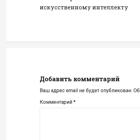
в
искусственному интеллекту
и
г
а
ц
и
Добавить комментарий
я
Ваш адрес email не будет опубликован.
Об
п
Комментарий
*
о
з
а