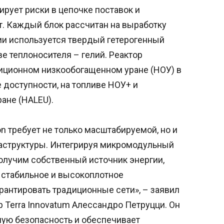
рует риски в цепочке поставок и
т. Каждый блок рассчитан на выработку
кции используется твердый гетерогенный
е теплоносителя – гелий. Реактор
диционном низкообогащенном уране (НОУ) в
е доступности, на топливе НОУ+ и
ане (HALEU).
n требует не только масштабируемой, но и
раструктуры. Интегрируя микромодульный
получим собственный источник энергии,
 стабильное и высокоплотное
арантировать традиционные сети», – заявил
 Terra Innovatum Алессандро Петруцци. Он
ную безопасность и обеспечивает