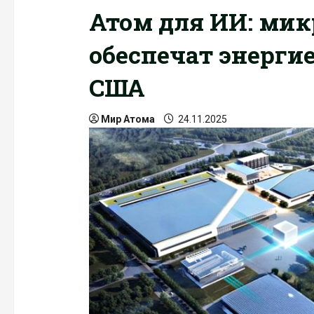
Атом для ИИ: ми
обеспечат энерги
США
Мир Атома
24.11.2025