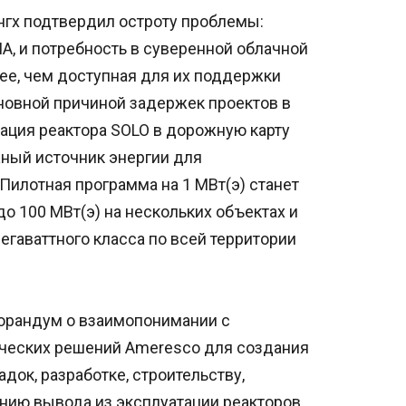
нгх подтвердил остроту проблемы:
А, и потребность в суверенной облачной
ее, чем доступная для их поддержки
новной причиной задержек проектов в
рация реактора SOLO в дорожную карту
ный источник энергии для
илотная программа на 1 МВт(э) станет
о 100 МВт(э) на нескольких объектах и
егаваттного класса по всей территории
морандум о взаимопонимании с
ческих решений Ameresco для создания
ок, разработке, строительству,
анию вывода из эксплуатации реакторов