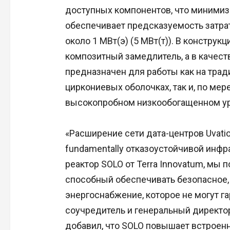
доступных компонентов, что минимизи
обеспечивает предсказуемость затра
около 1 МВт(э) (5 МВт(т)). В констру
композитный замедлитель, а в качеств
предназначен для работы как на тра
циркониевых оболочках, так и, по мер
высокопробном низкообогащенном ур
«Расширение сети дата-центров Uvatio
fundamentally отказоустойчивой инф
реактор SOLO от Terra Innovatum, мы 
способный обеспечивать безопасное,
энергоснабжение, которое не могут г
соучредитель и генеральный директор
добавил, что SOLO повышает встроен