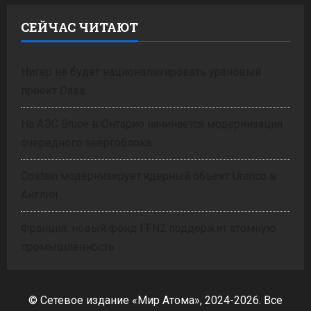
СЕЙЧАС ЧИТАЮТ
Нигер не будет национализировать урановый
проект Dasa
На АЭС Bruce в Онтарио начинается модернизация
очередного энергоблока
Costain модернизирует ядерный объект Urenco в
Англии
Франция: новый фонд FFN2 поддержит атомную
промышленность
© Сетевое издание «Мир Атома», 2024-2026. Все