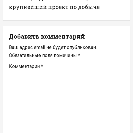
г
крупнейший проект по добыче
а
ц
Добавить комментарий
и
Ваш адрес email не будет опубликован.
я
Обязательные поля помечены
*
п
Комментарий
*
о
з
а
п
и