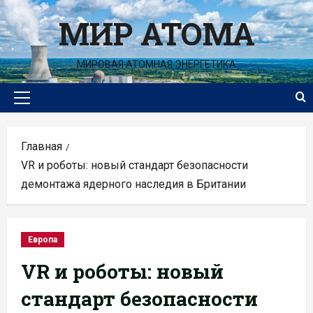
Перейти
МИР АТОМА
к
содержимому
МИРОВАЯ АТОМНАЯ ЭНЕРГЕТИКА
Основное
меню
Главная
VR и роботы: новый стандарт безопасности
демонтажа ядерного наследия в Британии
Европа
VR и роботы: новый
стандарт безопасности