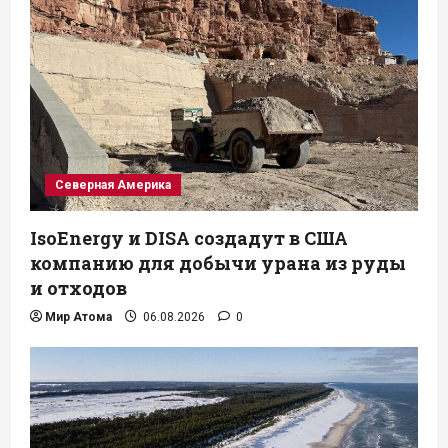
Северная Америка
IsoEnergy и DISA создадут в США
компанию для добычи урана из руды
и отходов
Мир Атома
06.08.2026
0