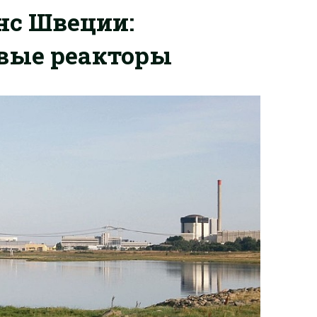
нс Швеции:
вые реакторы