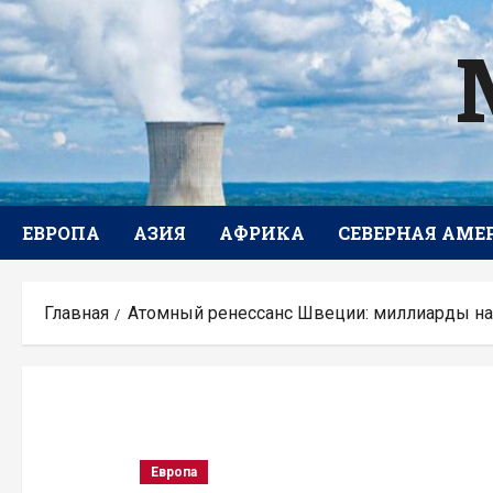
Перейти
к
содержимому
ЕВРОПА
АЗИЯ
АФРИКА
СЕВЕРНАЯ АМЕ
Главная
Атомный ренессанс Швеции: миллиарды на
Европа