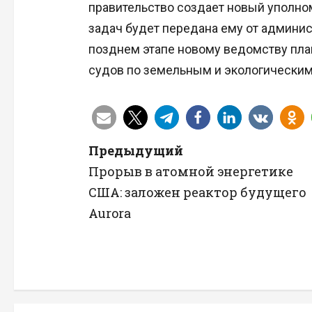
правительство создает новый уполном
задач будет передана ему от админис
позднем этапе новому ведомству пла
судов по земельным и экологическим
Н
Предыдущий
Прорыв в атомной энергетике
а
США: заложен реактор будущего
в
Aurora
и
г
а