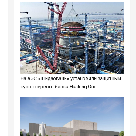
На АЭС «Шидаовань» установили защитный
купол первого блока Hualong One