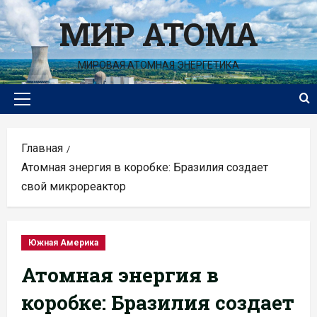
Перейти
МИР АТОМА
к
содержимому
МИРОВАЯ АТОМНАЯ ЭНЕРГЕТИКА
Основное
меню
Главная
Атомная энергия в коробке: Бразилия создает
свой микрореактор
Южная Америка
Атомная энергия в
коробке: Бразилия создает