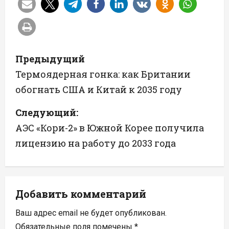
Н
Предыдущий
а
Термоядерная гонка: как Британии
обогнать США и Китай к 2035 году
в
Следующий:
и
АЭС «Кори-2» в Южной Корее получила
г
лицензию на работу до 2033 года
а
ц
Добавить комментарий
и
Ваш адрес email не будет опубликован.
я
Обязательные поля помечены
*