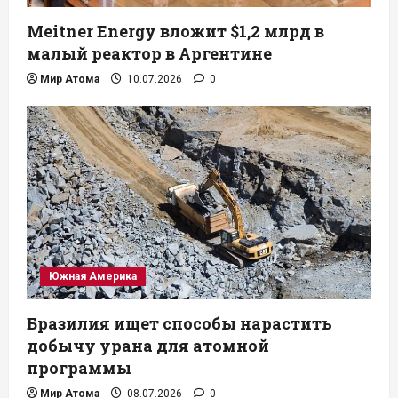
Meitner Energy вложит $1,2 млрд в
малый реактор в Аргентине
Мир Атома
10.07.2026
0
Южная Америка
Бразилия ищет способы нарастить
добычу урана для атомной
программы
Мир Атома
08.07.2026
0