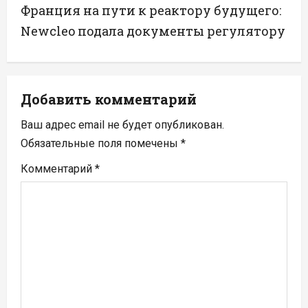
Франция на пути к реактору будущего:
г
Newcleo подала документы регулятору
а
ц
Добавить комментарий
и
Ваш адрес email не будет опубликован.
я
Обязательные поля помечены
*
п
Комментарий
*
о
з
а
п