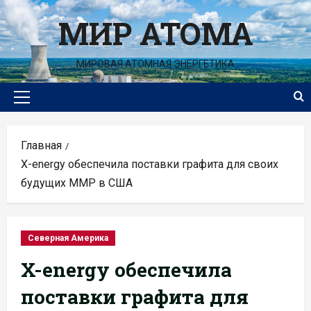
Перейти
МИР АТОМА
к
содержимому
МИРОВАЯ АТОМНАЯ ЭНЕРГЕТИКА
Основное
меню
Главная
X-energy обеспечила поставки графита для своих
будущих ММР в США
Северная Америка
X-energy обеспечила
поставки графита для