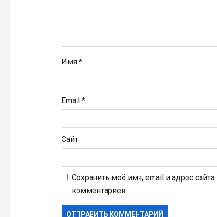
и
с
я
Имя
*
м
Email
*
Сайт
Сохранить моё имя, email и адрес сайт
комментариев.