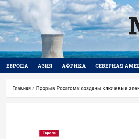
Перейти
к
содержимому
ЕВРОПА
АЗИЯ
АФРИКА
СЕВЕРНАЯ АМЕ
Главная
Прорыв Росатома: созданы ключевые элем
Европа