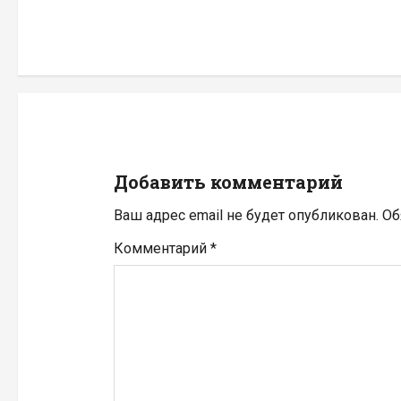
и
г
а
ц
и
Добавить комментарий
я
Ваш адрес email не будет опубликован.
Об
п
Комментарий
*
о
з
а
п