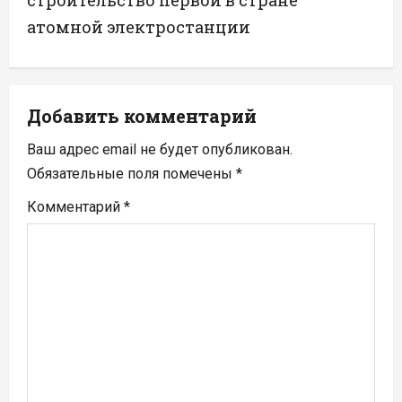
а
строительство первой в стране
атомной электростанции
ц
и
я
Добавить комментарий
п
Ваш адрес email не будет опубликован.
Обязательные поля помечены
*
о
Комментарий
*
з
а
п
и
с