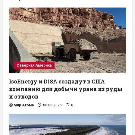
Северная Америка
IsoEnergy и DISA создадут в США
компанию для добычи урана из руды
и отходов
Мир Атома
06.08.2026
0