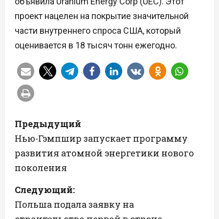
объявила Uranium Energy Corp (UEC). Этот
проект нацелен на покрытие значительной
части внутреннего спроса США, который
оценивается в 18 тысяч тонн ежегодно.
Н
Предыдущий
а
Нью-Гэмпшир запускает программу
развития атомной энергетики нового
в
поколения
и
Следующий:
г
Польша подала заявку на