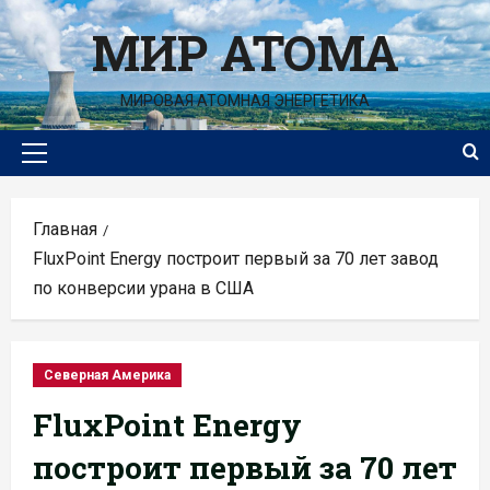
Перейти
МИР АТОМА
к
содержимому
МИРОВАЯ АТОМНАЯ ЭНЕРГЕТИКА
Основное
меню
Главная
FluxPoint Energy построит первый за 70 лет завод
по конверсии урана в США
Северная Америка
FluxPoint Energy
построит первый за 70 лет