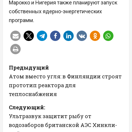
Марокко и Нигерия также планируют запуск
собственных ядерно-энергетических
программ.
Н
Предыдущий
а
Атом вместо угля: в Финляндии строят
прототип реактора для
в
теплоснабжения
и
Следующий:
г
Ультразвук защитит рыбу от
а
водозаборов британской АЭС Хинкли-