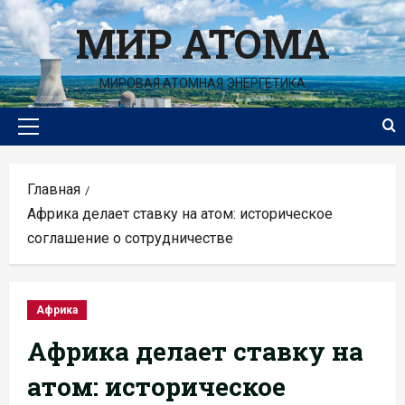
Перейти
МИР АТОМА
к
содержимому
МИРОВАЯ АТОМНАЯ ЭНЕРГЕТИКА
Основное
меню
Главная
Африка делает ставку на атом: историческое
соглашение о сотрудничестве
Африка
Африка делает ставку на
атом: историческое