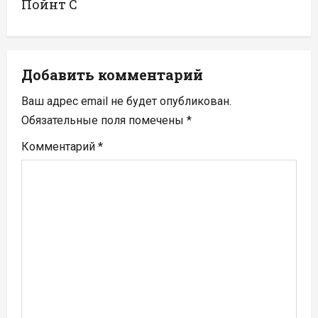
Пойнт C
ц
и
я
Добавить комментарий
п
Ваш адрес email не будет опубликован.
Обязательные поля помечены
*
о
Комментарий
*
з
а
п
и
с
я