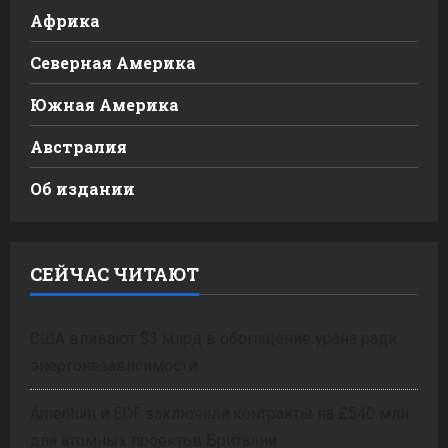
Африка
Северная Америка
Южная Америка
Австралия
Об издании
СЕЙЧАС ЧИТАЮТ
США вливают $3 млрд в обогащение урана ради
энергонезависимости
Amentum и EDF заключили контракты на £540 млн
для атомных проектов Британии