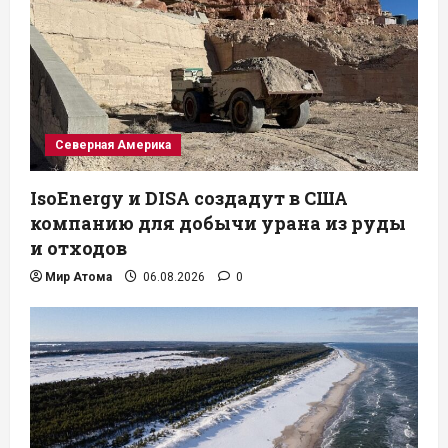
Северная Америка
IsoEnergy и DISA создадут в США
компанию для добычи урана из руды
и отходов
Мир Атома
06.08.2026
0