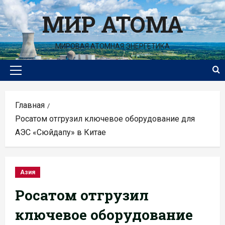
Перейти
МИР АТОМА
к
содержимому
МИРОВАЯ АТОМНАЯ ЭНЕРГЕТИКА
Основное
меню
Главная
Росатом отгрузил ключевое оборудование для
АЭС «Сюйдапу» в Китае
Азия
Росатом отгрузил
ключевое оборудование