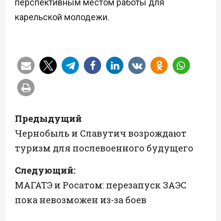
перспективным местом работы для
карельской молодежи.
Н
Предыдущий
а
Чернобыль и Славутич возрождают
туризм для послевоенного будущего
в
Следующий:
и
МАГАТЭ и Росатом: перезапуск ЗАЭС
г
пока невозможен из-за боев
а