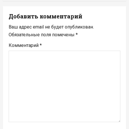
ц
Добавить комментарий
и
Ваш адрес email не будет опубликован.
я
Обязательные поля помечены
*
п
Комментарий
*
о
з
а
п
и
с