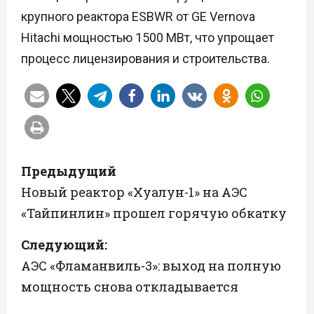
крупного реактора ESBWR от GE Vernova
Hitachi мощностью 1500 МВт, что упрощает
процесс лицензирования и строительства.
Н
Предыдущий
а
Новый реактор «Хуалун-1» на АЭС
«Тайпинлин» прошел горячую обкатку
в
Следующий:
и
АЭС «Фламанвиль-3»: выход на полную
г
мощность снова откладывается
а