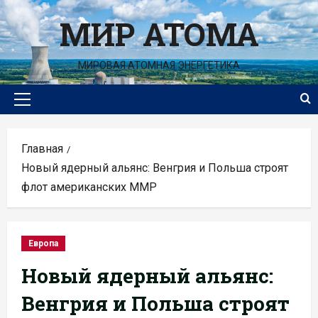
Перейти
МИР АТОМА
к
содержимому
МИРОВАЯ АТОМНАЯ ЭНЕРГЕТИКА
Основное
меню
Главная
Новый ядерный альянс: Венгрия и Польша строят
флот американских ММР
Европа
Новый ядерный альянс:
Венгрия и Польша строят