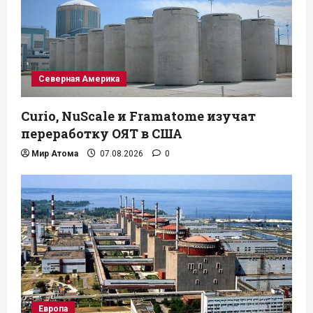
Северная Америка
Curio, NuScale и Framatome изучат
переработку ОЯТ в США
Мир Атома
07.08.2026
0
Европа