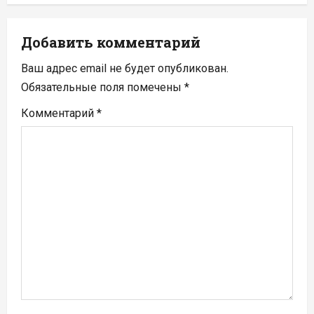
ц
Добавить комментарий
и
Ваш адрес email не будет опубликован.
я
Обязательные поля помечены
*
п
Комментарий
*
о
з
а
п
и
с