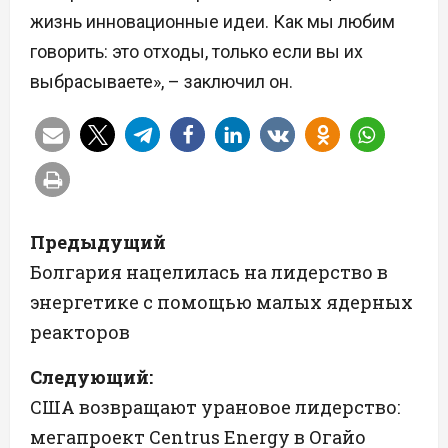
жизнь инновационные идеи. Как мы любим
говорить: это отходы, только если вы их
выбрасываете», – заключил он.
Н
Предыдущий
а
Болгария нацелилась на лидерство в
энергетике с помощью малых ядерных
в
реакторов
и
Следующий:
г
США возвращают урановое лидерство:
а
мегапроект Centrus Energy в Огайо