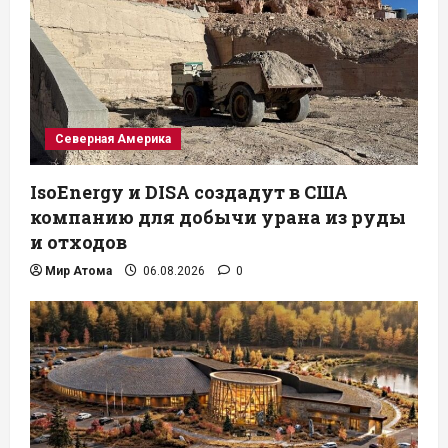
Северная Америка
IsoEnergy и DISA создадут в США
компанию для добычи урана из руды
и отходов
Мир Атома
06.08.2026
0