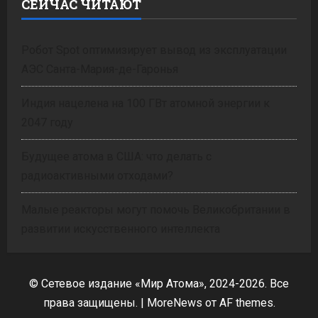
СЕЙЧАС ЧИТАЮТ
Робот Spot оптимизирует вывод из эксплуатации
АЭС Санта-Мария-де-Гаронья
Индия нацелена на 100 ГВт атомной энергии к
2047 году
Будущее атома в США: что делать с
радиоактивными отходами?
Малые реакторы могут помочь Великобритании в
развитии искусственного интеллекта
© Сетевое издание «Мир Атома», 2024-2026. Все
права защищены.
|
MoreNews
от AF themes.