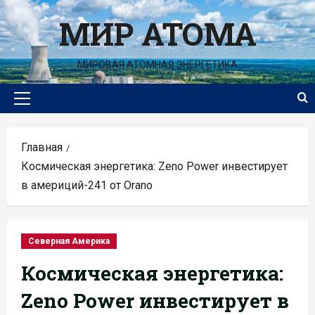
Перейти
МИР АТОМА
к
содержимому
МИРОВАЯ АТОМНАЯ ЭНЕРГЕТИКА
Основное
меню
Главная
Космическая энергетика: Zeno Power инвестирует
в америций-241 от Orano
Северная Америка
Космическая энергетика:
Zeno Power инвестирует в