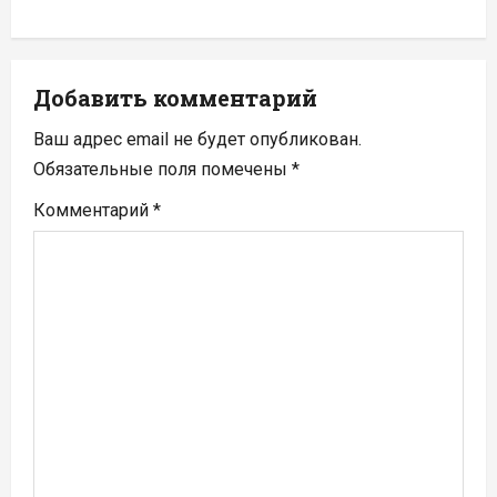
ц
и
Добавить комментарий
я
Ваш адрес email не будет опубликован.
п
Обязательные поля помечены
*
Комментарий
*
о
з
а
п
и
с