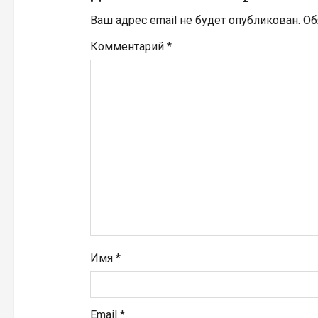
я
Ваш адрес email не будет опубликован.
Об
п
Комментарий
*
о
з
а
п
и
с
я
Имя
*
м
Email
*