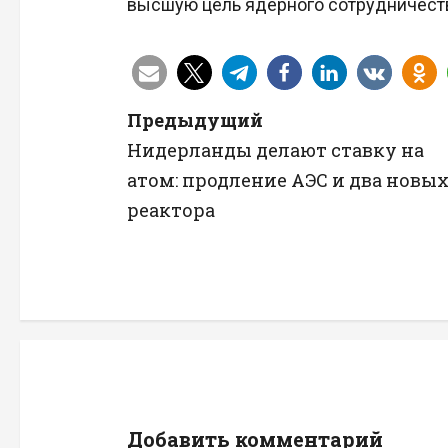
высшую цель ядерного сотрудничества
Н
Предыдущий
Нидерланды делают ставку на
а
атом: продление АЭС и два новы
в
реактора
и
г
а
ц
и
Добавить комментарий