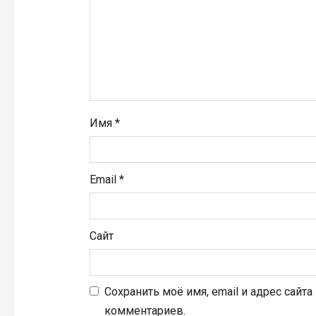
п
и
с
я
Имя
*
м
Email
*
Сайт
Сохранить моё имя, email и адрес сайт
комментариев.