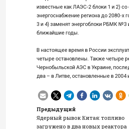
известные как ЛАЭС-2 блоки 1 и 2) с
энергоснабжение региона до 2080-х г
3 и 4) заменят энергоблоки РБМК №3 
ближайшие годы.
В настоящее время в России эксплуа
четыре остановлены. Также четыре р
Чернобыльской АЭС в Украине, послед
два – в Литве, остановленные в 2004 
Н
Предыдущий
Ядерный рывок Китая: топливо
а
загружено в два новых реактора