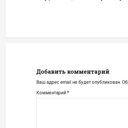
в
и
г
а
ц
и
Добавить комментарий
я
Ваш адрес email не будет опубликован.
Об
п
Комментарий
*
о
з
а