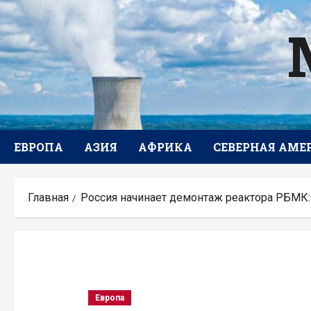
Перейти
к
содержимому
ЕВРОПА
АЗИЯ
АФРИКА
СЕВЕРНАЯ АМЕ
Главная
Россия начинает демонтаж реактора РБМК:
Европа