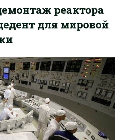
демонтаж реактора
цедент для мировой
ики