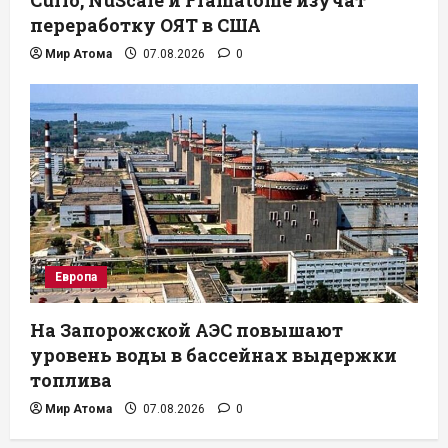
Curio, NuScale и Framatome изучат
переработку ОЯТ в США
Мир Атома
07.08.2026
0
Европа
На Запорожской АЭС повышают
уровень воды в бассейнах выдержки
топлива
Мир Атома
07.08.2026
0