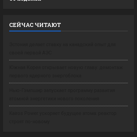
СЕЙЧАС ЧИТАЮТ
Эстония делает ставку на канадский опыт для
своей первой АЭС
Южная Корея открывает новую главу: демонтаж
первого ядерного энергоблока
Нью-Гэмпшир запускает программу развития
атомной энергетики нового поколения
Kairos Power ускоряет будущее атома: реактор
строят по-новому