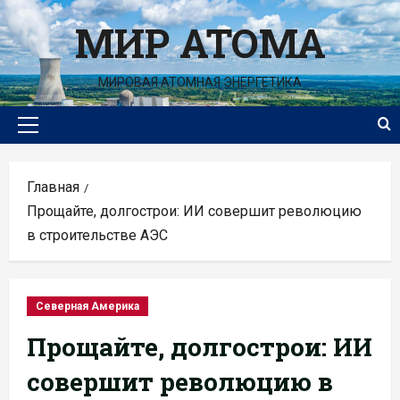
Перейти
МИР АТОМА
к
содержимому
МИРОВАЯ АТОМНАЯ ЭНЕРГЕТИКА
Основное
меню
Главная
Прощайте, долгострои: ИИ совершит революцию
в строительстве АЭС
Северная Америка
Прощайте, долгострои: ИИ
совершит революцию в