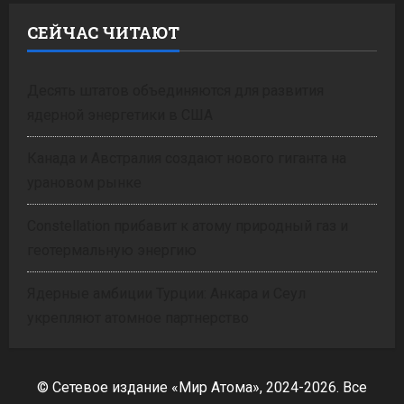
СЕЙЧАС ЧИТАЮТ
Десять штатов объединяются для развития
ядерной энергетики в США
Канада и Австралия создают нового гиганта на
урановом рынке
Constellation прибавит к атому природный газ и
геотермальную энергию
Ядерные амбиции Турции: Анкара и Сеул
укрепляют атомное партнерство
© Сетевое издание «Мир Атома», 2024-2026. Все