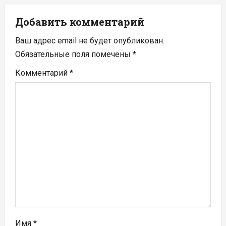
и
я
Добавить комментарий
п
Ваш адрес email не будет опубликован.
Обязательные поля помечены
*
о
Комментарий
*
з
а
п
и
с
я
м
Имя
*