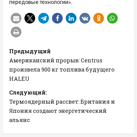
передовые технологии».
Н
Предыдущий
а
Американский прорыв: Centrus
произвела 900 кг топлива будущего
в
HALEU
и
Следующий:
г
Термоядерный рассвет: Британия и
а
Япония создают энергетический
альянс
ц