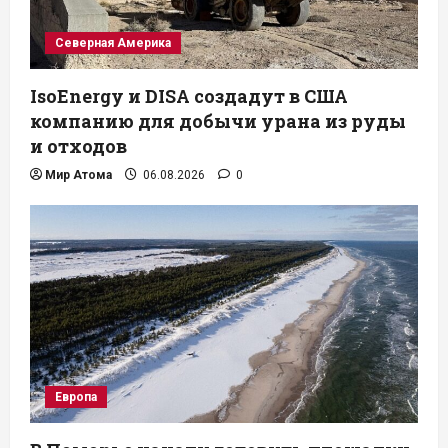
Северная Америка
IsoEnergy и DISA создадут в США
компанию для добычи урана из руды
и отходов
Мир Атома
06.08.2026
0
Европа