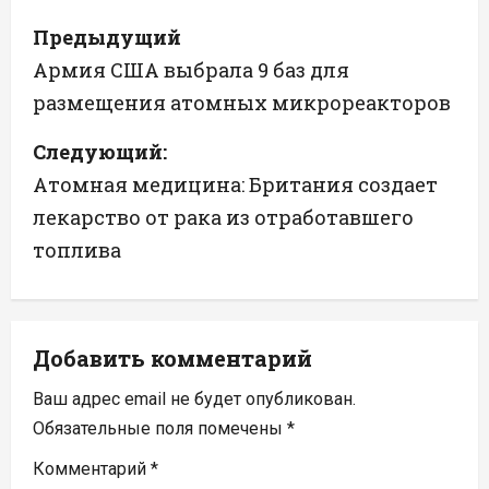
Н
Предыдущий
а
Армия США выбрала 9 баз для
размещения атомных микрореакторов
в
Следующий:
и
Атомная медицина: Британия создает
г
лекарство от рака из отработавшего
а
топлива
ц
и
Добавить комментарий
я
Ваш адрес email не будет опубликован.
п
Обязательные поля помечены
*
Комментарий
*
о