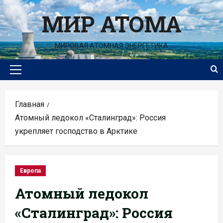
Перейти
МИР АТОМА
к
содержимому
МИРОВАЯ АТОМНАЯ ЭНЕРГЕТИКА
Основное
меню
Главная
Атомный ледокол «Сталинград»: Россия
укрепляет господство в Арктике
Европа
Атомный ледокол
«Сталинград»: Россия