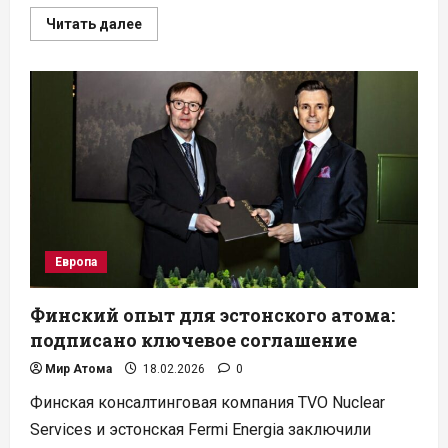
Прочитать
Читать далее
больше
о
Франция
делает
ставку
на
натриевые
ММР
для
промышленности
Европа
Финский опыт для эстонского атома:
подписано ключевое соглашение
Мир Атома
18.02.2026
0
Финская консалтинговая компания TVO Nuclear
Services и эстонская Fermi Energia заключили