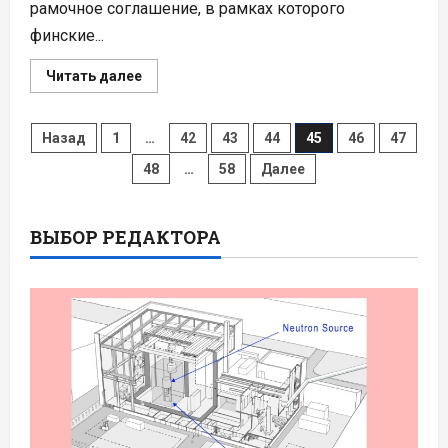
рамочное соглашение, в рамках которого
финские...
Прочитать
Читать далее
больше
о
Финский
Пагинация
опыт
Назад
1
…
42
43
44
45
46
47
для
эстонского
48
…
58
Далее
записей
атома:
подписано
ключевое
соглашение
ВЫБОР РЕДАКТОРА