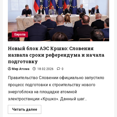
Корея
укрепляют
атомное
партнерство
Европа
Новый блок АЭС Кршко: Словения
назвала сроки референдума и начала
подготовку
Мир Атома
18.02.2026
0
Правительство Словении официально запустило
процесс подготовки к строительству нового
энергоблока на площадке атомной
электростанции «Кршко». Данный шаг...
Прочитать
Читать далее
больше
о