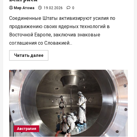
Мир Атома
19.02.2026
0
Соединенные Штаты активизируют усилия по
продвижению своих ядерных технологий в
Восточной Европе, заключив знаковые
соглашения со Словакией...
Прочитать
Читать далее
больше
о
США
заключают
ядерный
альянс
в
Восточной
Европе
со
Словакией
и
Венгрией
Австралия