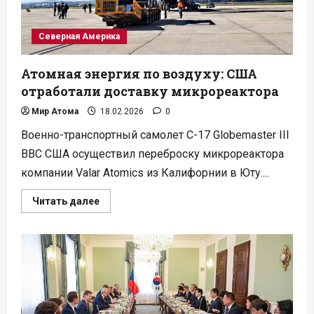
году
Северная Америка
Атомная энергия по воздуху: США
отработали доставку микрореактора
Мир Атома
18.02.2026
0
Военно-транспортный самолет C-17 Globemaster III
ВВС США осуществил переброску микрореактора
компании Valar Atomics из Калифорнии в Юту....
Прочитать
Читать далее
больше
о
Атомная
энергия
по
воздуху:
США
отработали
доставку
микрореактора