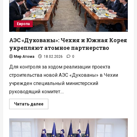
Европа
АЭС «Дукованы»: Чехия и Южная Корея
укрепляют атомное партнерство
Мир Атома
18.02.2026
0
Для контроля за ходом реализации проекта
строительства новой АЭС «Дукованы» в Чехии
учрежден специальный министерский
руководящий комитет....
Прочитать
Читать далее
больше
о
АЭС
«Дукованы»:
Чехия
и
Южная