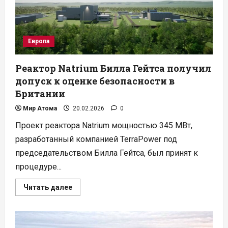
Европа
Реактор Natrium Билла Гейтса получил
допуск к оценке безопасности в
Британии
Мир Атома
20.02.2026
0
Проект реактора Natrium мощностью 345 МВт,
разработанный компанией TerraPower под
председательством Билла Гейтса, был принят к
процедуре...
Прочитать
Читать далее
больше
о
Реактор
Natrium
Билла