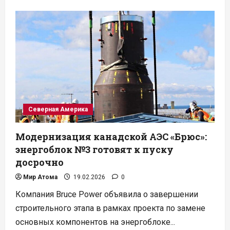
о
Европейский
ториевый
альянс:
новый
путь
к
чистой
атомной
энергии
Северная Америка
Модернизация канадской АЭС «Брюс»:
энергоблок №3 готовят к пуску
досрочно
Мир Атома
19.02.2026
0
Компания Bruce Power объявила о завершении
строительного этапа в рамках проекта по замене
основных компонентов на энергоблоке...