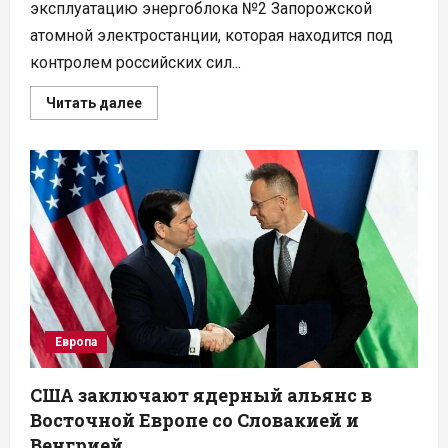
эксплуатацию энергоблока №2 Запорожской
атомной электростанции, которая находится под
контролем российских сил...
Прочитать
Читать далее
больше
о
Ростехнадзор
выдал
лицензию
на
эксплуатацию
второго
энергоблока
Запорожской
АЭС
Европа
США заключают ядерный альянс в
Восточной Европе со Словакией и
Венгрией