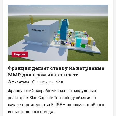
Новый
блок
АЭС
Кршко:
Словения
назвала
сроки
референдума
и
начала
подготовку
Европа
Франция делает ставку на натриевые
ММР для промышленности
Мир Атома
18.02.2026
0
Французский разработчик малых модульных
реакторов Blue Capsule Technology объявил о
начале строительства ELISE – полномасштабного
испытательного стенда...