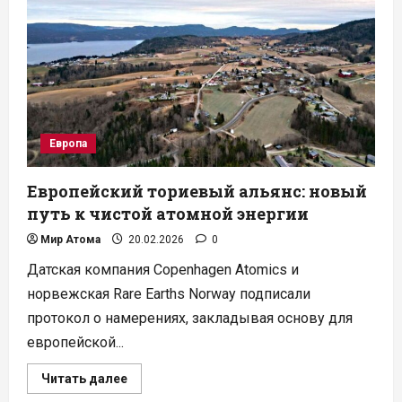
Гейтса
получил
допуск
к
оценке
безопасности
в
Британии
Европа
Европейский ториевый альянс: новый
путь к чистой атомной энергии
Мир Атома
20.02.2026
0
Датская компания Copenhagen Atomics и
норвежская Rare Earths Norway подписали
протокол о намерениях, закладывая основу для
европейской...
Прочитать
Читать далее
больше