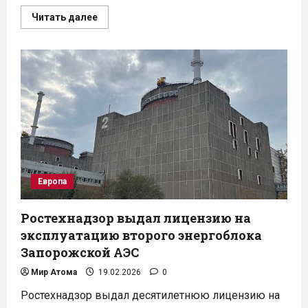
Прочитать
Читать далее
больше
о
Модернизация
канадской
АЭС
«Брюс»:
энергоблок
№3
готовят
к
пуску
досрочно
Европа
Ростехнадзор выдал лицензию на
эксплуатацию второго энергоблока
Запорожской АЭС
Мир Атома
19.02.2026
0
Ростехнадзор выдал десятилетнюю лицензию на