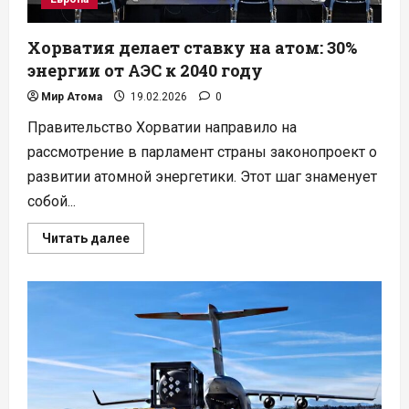
Хорватия делает ставку на атом: 30%
энергии от АЭС к 2040 году
Мир Атома
19.02.2026
0
Правительство Хорватии направило на
рассмотрение в парламент страны законопроект о
развитии атомной энергетики. Этот шаг знаменует
собой...
Прочитать
Читать далее
больше
о
Хорватия
делает
ставку
на
атом:
30%
энергии
от
АЭС
к
2040