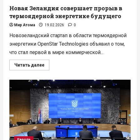
Новая Зеландия совершает прорыв в
термоядерной энергетике будущего
Мир Атома
19.02.2026
0
Новозеландский стартап в области термоядерной
энергетики OpenStar Technologies объявил о том,
что стал первой в мире коммерческой...
Прочитать
Читать далее
больше
о
Новая
Зеландия
совершает
прорыв
в
термоядерной
энергетике
будущего
Европа