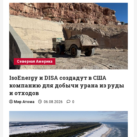
Северная Америка
IsoEnergy и DISA создадут в США
компанию для добычи урана из руды
и отходов
Мир Атома
06.08.2026
0