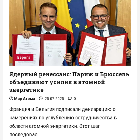
робот
впервые
заменил
человека
в
активном
ядерном
боксе
Европа
Ядерный ренессанс: Париж и Брюссель
объединяют усилия в атомной
энергетике
Мир Атома
25.07.2025
0
Франция и Бельгия подписали декларацию о
намерениях по углублению сотрудничества в
области атомной энергетики. Этот шаг
последовал...