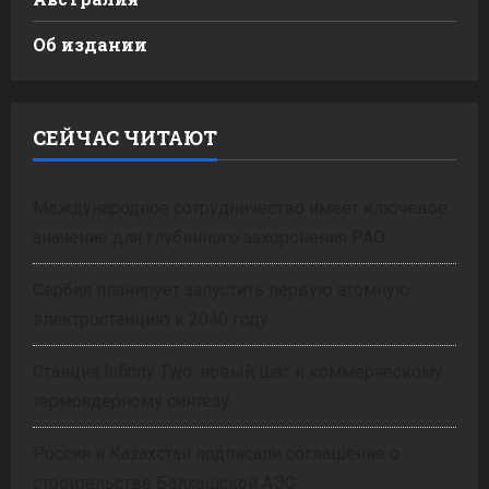
Об издании
СЕЙЧАС ЧИТАЮТ
Международное сотрудничество имеет ключевое
значение для глубинного захоронения РАО
Сербия планирует запустить первую атомную
электростанцию к 2040 году
Станция Infinity Two: новый шаг к коммерческому
термоядерному синтезу
Россия и Казахстан подписали соглашение о
строительстве Балхашской АЭС