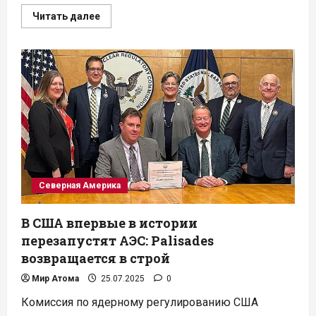
Прочитать
Читать далее
больше
о
Ядерный
ренессанс:
Париж
и
Брюссель
объединяют
усилия
в
атомной
энергетике
Северная Америка
В США впервые в истории
перезапустят АЭС: Palisades
возвращается в строй
Мир Атома
25.07.2025
0
Комиссия по ядерному регулированию США