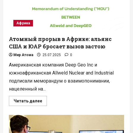
Китае
Африка
Атомный прорыв в Африке: альянс
США и ЮАР бросает вызов застою
Мир Атома
25.07.2025
0
Американская компания Deep Geo Inc и
южноафриканская Allweld Nuclear and Industrial
подписали меморандум о взаимопонимании,
нацеленный на...
Прочитать
Читать далее
больше
о
Атомный
прорыв
в
Африке:
альянс