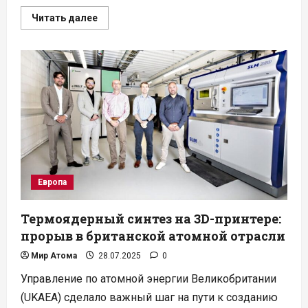
Прочитать
Читать далее
больше
о
Росатом
и
Нигер:
новый
вектор
атомного
сотрудничества
Европа
Термоядерный синтез на 3D-принтере:
прорыв в британской атомной отрасли
Мир Атома
28.07.2025
0
Управление по атомной энергии Великобритании
(UKAEA) сделало важный шаг на пути к созданию