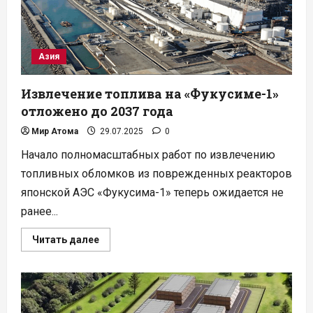
Азия
Извлечение топлива на «Фукусиме-1»
отложено до 2037 года
Мир Атома
29.07.2025
0
Начало полномасштабных работ по извлечению
топливных обломков из поврежденных реакторов
японской АЭС «Фукусима-1» теперь ожидается не
ранее...
Прочитать
Читать далее
больше
о
Извлечение
топлива
на
«Фукусиме-1»
отложено