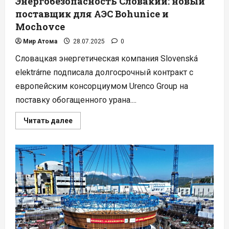
Энергобезопасность Словакии: новый
поставщик для АЭС Bohunice и
Mochovce
Мир Атома
28.07.2025
0
Словацкая энергетическая компания Slovenská
elektrárne подписала долгосрочный контракт с
европейским консорциумом Urenco Group на
поставку обогащенного урана....
Прочитать
Читать далее
больше
о
Энергобезопасность
Словакии:
новый
поставщик
для
АЭС
Bohunice
и
Mochovce