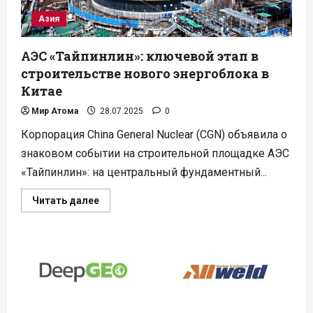
Азия
АЭС «Тайпинлин»: ключевой этап в
строительстве нового энергоблока в
Китае
Мир Атома
28.07.2025
0
Корпорация China General Nuclear (CGN) объявила о
знаковом событии на строительной площадке АЭС
«Тайпинлин»: на центральный фундаментный...
Прочитать
Читать далее
больше
о
АЭС
«Тайпинлин»:
ключевой
этап
в
строительстве
нового
энергоблока
в