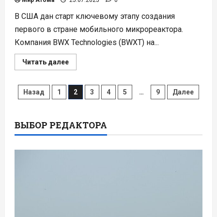
В США дан старт ключевому этапу создания
первого в стране мобильного микрореактора.
Компания BWX Technologies (BWXT) на...
Прочитать
Читать далее
больше
о
Реактор
Пагинация
в
Назад
1
2
3
4
5
…
9
Далее
контейнере:
США
записей
создают
мобильную
АЭС
ВЫБОР РЕДАКТОРА
для
Пентагона