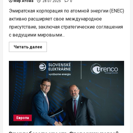
Мир Атома
28.07.2025
0
Эмиратская корпорация по атомной энергии (ENEC)
активно расширяет свое международное
присутствие, заключая стратегические соглашения
с ведущими мировыми...
Прочитать
Читать далее
больше
о
ENEC
из
ОАЭ
заключает
союзы
для
глобальной
экспансии
в
атомной
энергетике
Европа