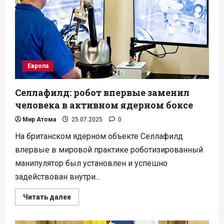
США
и
ЮАР
бросает
вызов
застою
Европа
Селлафилд: робот впервые заменил
человека в активном ядерном боксе
Мир Атома
25.07.2025
0
На британском ядерном объекте Селлафилд
впервые в мировой практике роботизированный
манипулятор был установлен и успешно
задействован внутри...
Прочитать
Читать далее
больше
о
Селлафилд: