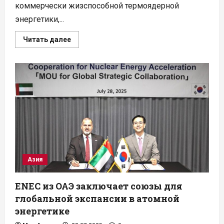
коммерчески жизспособной термоядерной
энергетики,...
Прочитать
Читать далее
больше
о
Термоядерный
синтез
на
3D-
принтере:
прорыв
в
британской
атомной
отрасли
Азия
ENEC из ОАЭ заключает союзы для
глобальной экспансии в атомной
энергетике