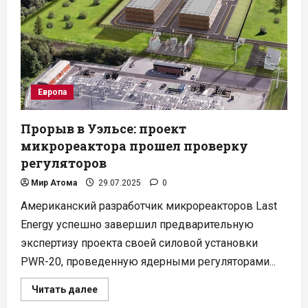
до
2037
года
Европа
Прорыв в Уэльсе: проект
микрореактора прошел проверку
регуляторов
Мир Атома
29.07.2025
0
Американский разработчик микрореакторов Last
Energy успешно завершил предварительную
экспертизу проекта своей силовой установки
PWR-20, проведенную ядерными регуляторами...
Прочитать
Читать далее
больше
о