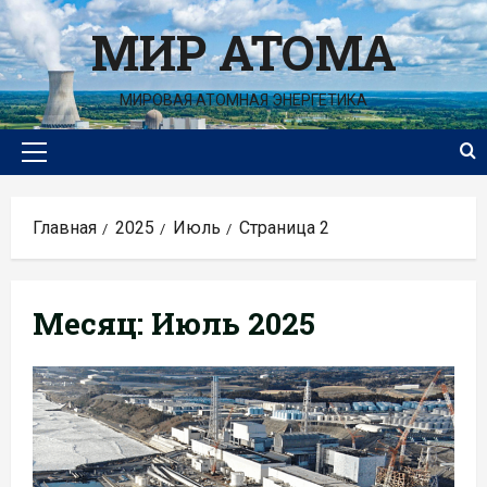
Перейти
МИР АТОМА
к
содержимому
МИРОВАЯ АТОМНАЯ ЭНЕРГЕТИКА
Основное
меню
Главная
2025
Июль
Страница 2
Месяц:
Июль 2025