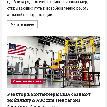
одобрила ряд ключевых лицензионных мер,
открывающих путь к возобновлению работы
атомной электростанции...
Прочитать
Читать далее
больше
о
В
США
впервые
в
истории
перезапустят
АЭС:
Palisades
возвращается
в
строй
Северная Америка
Реактор в контейнере: США создают
мобильную АЭС для Пентагона
Мир Атома
25.07.2025
0