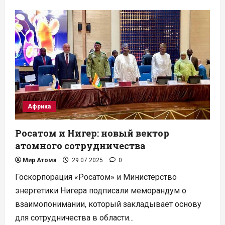
Прорыв
в
Уэльсе:
проект
микрореактора
прошел
проверку
регуляторов
Африка
Росатом и Нигер: новый вектор
атомного сотрудничества
Мир Атома
29.07.2025
0
Госкорпорация «Росатом» и Министерство
энергетики Нигера подписали меморандум о
взаимопонимании, который закладывает основу
для сотрудничества в области...